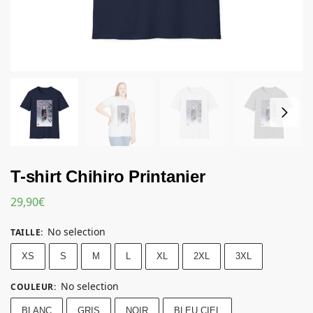
T-shirt Chihiro Printanier
29,90
€
No selection
TAILLE
:
XS
S
M
L
XL
2XL
3XL
No selection
COULEUR
:
BLANC
GRIS
NOIR
BLEU CIEL