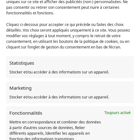
uniques sur ce site et afficher des publicités (non-) personnalisées. Ne
pas consentir ou retirer son consentement peut nuire à certaines
Soyez unique grâce à notre T-shirt
fonctionnalités et fonctions.
Chihiro Printanier
Cliquez ci-dessous pour accepter ce qui précède ou faites des choix
détaillés. Vos choix seront appliqués uniquement à ce site. Vous pouvez
Graphisme authentique et design
modifier vos réglages à tout moment, y compris le retrait de votre
Impression digitale en 3 dimensions Japonaise
consentement, en utilisant les boutons de la politique de cookies, ou en
cliquant sur l’onglet de gestion du consentement en bas de l’écran.
Matière: 100% coton organique brossé
Fabriqué en Europe
N’hésitez pas à consulter notre guide des tailles pour plus de
Statistiques
détails !
Stocker et/ou accéder à des informations sur un appareil.
Le design original de ce t-shirt vous fera voyager au cœur de
l’univers de
Chihiro
grâce au personnage emblématique
No
Marketing
Face
. N’hésitez pas à retrouver notre
collection
de t-shirts
Stocker et/ou accéder à des informations sur un appareil.
Chihiro. Pour compléter votre garde-robe
Studio Ghibli
,
retrouvez également nos sweats et pulls
Chihiro
!
Fonctionnalités
Toujours activé
Mettre en correspondance et combiner des données
UGS :
7331384000770-t-shirt-kaonashi-printanier
à partir d’autres sources de données, Relier
Catégories :
Le Voyage de Chihiro
,
T-shirt Chihiro
,
Vêtement
différents appareils, Identifier les appareils en
fonction des informations transmises