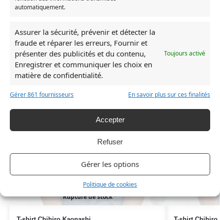
Chihiro
automatiquement.
Produits similaires
Assurer la sécurité, prévenir et détecter la
fraude et réparer les erreurs, Fournir et
présenter des publicités et du contenu,
Toujours activé
RUPTURE DE STOCK
RUPTURE DE ST
Enregistrer et communiquer les choix en
matière de confidentialité.
Gérer 861 fournisseurs
En savoir plus sur ces finalités
Accepter
Refuser
Gérer les options
Politique de cookies
Rupture de stock
T-shirt Chihiro Kaonashi
T-shirt Chihir