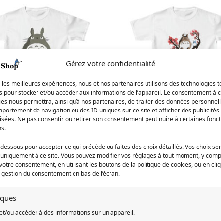
Gérez votre confidentialité
r les meilleures expériences, nous et nos partenaires utilisons des technologies t
es pour stocker et/ou accéder aux informations de l’appareil. Le consentement à 
es nous permettra, ainsi qu’à nos partenaires, de traiter des données personnell
Rupture de stock
Rupture de stock
portement de navigation ou des ID uniques sur ce site et afficher des publicités 
isées. Ne pas consentir ou retirer son consentement peut nuire à certaines fonct
ns.
Enfant Totoro Original
T-Shirt Enfant Totoro Printem
19,90
€
-dessous pour accepter ce qui précède ou faites des choix détaillés. Vos choix se
 uniquement à ce site. Vous pouvez modifier vos réglages à tout moment, y compr
 votre consentement, en utilisant les boutons de la politique de cookies, ou en cli
e gestion du consentement en bas de l’écran.
E DE STOCK
RUPTURE DE STOCK
tiques
et/ou accéder à des informations sur un appareil.