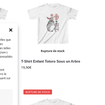
elles que
ces
es telles
Rupture de stock
(non-)
ionnalités
ps
T-Shirt Enfant Totoro Sous un Arbre
19,90
€
ront
is le
quant sur
RUPTURE DE STOCK