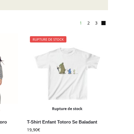
1
2
3
RUPTURE DE STOCK
Rupture de stock
toro
T-Shirt Enfant Totoro Se Baladant
19,90
€