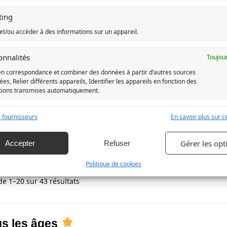
ting
et/ou accéder à des informations sur un appareil.
onnalités
Toujour
en correspondance et combiner des données à partir d’autres sources
es, Relier différents appareils, Identifier les appareils en fonction des
Rupture de stock
Rupture de stock
tions transmises automatiquement.
Enfant Totoro Bulle
T-Shirt Enfant Totoro Classiq
 la sécurité, prévenir et détecter la fraude et réparer les
 fournisseurs
En savoir plus sur ce
19,90
€
s, Fournir et présenter des publicités et du contenu,
Toujour
strer et communiquer les choix en matière de
Gérer les opt
Accepter
Refuser
ntialité.
Politique de cookies
de 1–20 sur 43 résultats
us les âges