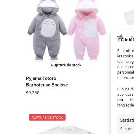
Pour offri
les cooki
technologi
Rupture de stock
que le com
personnal
et fonctio
Pyjama Totoro
T-Shirt 
Barboteuse Epaisse
19,90
€
Cliquez ci
99,25
€
appliqués
retrait de
l’onglet d
RUPTURE DE STOCK
RUPTUR
Statis
Stocker 