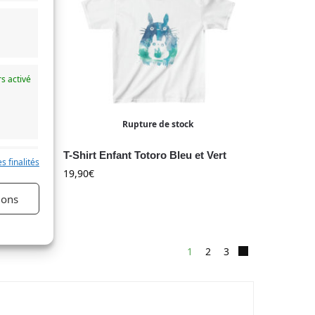
s activé
Rupture de stock
ue
T-Shirt Enfant Totoro Bleu et Vert
s finalités
19,90
€
s activé
ions
1
2
3