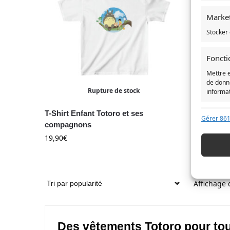
Marke
Stocker 
Foncti
Mettre 
de donné
Rupture de stock
informa
T-Shirt Enfant Totoro et ses
T-Shirt 
Assurer
Gérer 861
compagnons
19,90
€
erreur
19,90
€
Enregi
confide
Affichage 
Des vêtements Totoro pour to