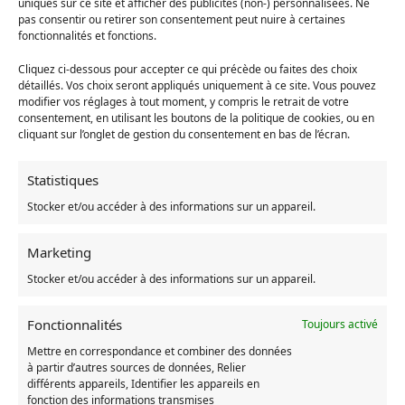
uniques sur ce site et afficher des publicités (non-) personnalisées. Ne
pas consentir ou retirer son consentement peut nuire à certaines
fonctionnalités et fonctions.
Cliquez ci-dessous pour accepter ce qui précède ou faites des choix
détaillés. Vos choix seront appliqués uniquement à ce site. Vous pouvez
modifier vos réglages à tout moment, y compris le retrait de votre
consentement, en utilisant les boutons de la politique de cookies, ou en
cliquant sur l’onglet de gestion du consentement en bas de l’écran.
Statistiques
Stocker et/ou accéder à des informations sur un appareil.
Marketing
Stocker et/ou accéder à des informations sur un appareil.
Fonctionnalités
Toujours activé
Mettre en correspondance et combiner des données
UGS :
7331385016578-t-shirt-chihiro-pont-celeste
à partir d’autres sources de données, Relier
Catégories :
Le Voyage de Chihiro
,
T-shirt Chihiro
,
Vêtement
différents appareils, Identifier les appareils en
fonction des informations transmises
Chihiro