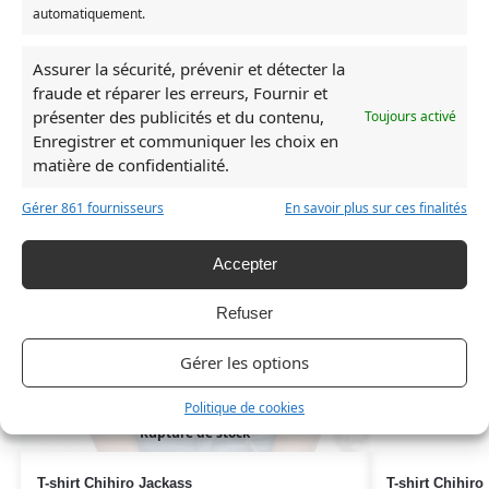
automatiquement.
Produits similaires
Assurer la sécurité, prévenir et détecter la
fraude et réparer les erreurs, Fournir et
présenter des publicités et du contenu,
Toujours activé
RUPTURE DE STOCK
RUPTURE DE ST
Enregistrer et communiquer les choix en
matière de confidentialité.
Gérer 861 fournisseurs
En savoir plus sur ces finalités
Accepter
Refuser
Gérer les options
Politique de cookies
Rupture de stock
T-shirt Chihiro Jackass
T-shirt Chihir