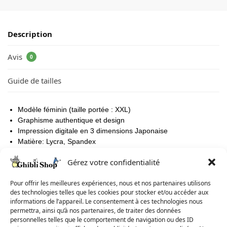
Description
Avis
0
Guide de tailles
Modèle féminin (taille portée : XXL)
Graphisme authentique et design
Impression digitale en 3 dimensions Japonaise
Matière: Lycra, Spandex
Matériel : doux, grande souplesse et aucun frottement
Gérez votre confidentialité
Pour offrir les meilleures expériences, nous et nos partenaires utilisons
des technologies telles que les cookies pour stocker et/ou accéder aux
Nos Tee-shirts sont conçus et floqués au Japon. Nous te
informations de l’appareil. Le consentement à ces technologies nous
conseillons de prendre
1 taille au dessus
pour plus de sécurité.
permettra, ainsi qu’à nos partenaires, de traiter des données
Par exemple si tu portes du
S
, prends du
M
par précaution. Ci-
personnelles telles que le comportement de navigation ou des ID
dessous le guide des tailles pour vous aider dans votre choix :