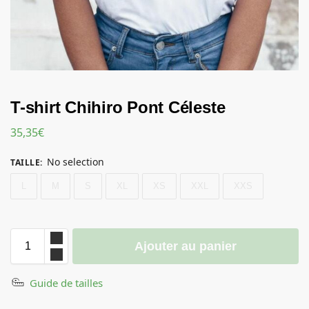
T-shirt Chihiro Pont Céleste
35,35
€
No selection
TAILLE
:
L
M
S
XL
XS
XXL
XXS
Ajouter au panier
Guide de tailles