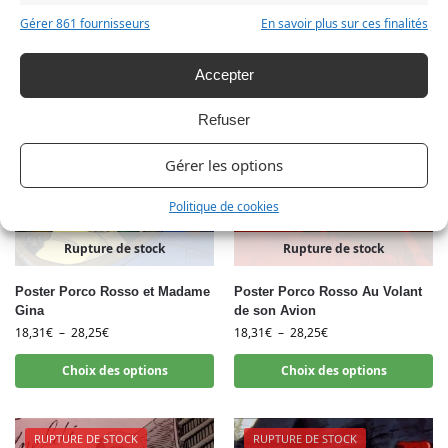
Choix des options
Lire la suite
Gérer 861 fournisseurs
En savoir plus sur ces finalités
Accepter
RUPTURE DE STOCK
RUPTURE DE STOCK
Refuser
Gérer les options
Politique de cookies
Rupture de stock
Rupture de stock
Poster Porco Rosso et Madame
Poster Porco Rosso Au Volant
Gina
de son Avion
18,31
€
–
28,25
€
18,31
€
–
28,25
€
Choix des options
Choix des options
RUPTURE DE STOCK
RUPTURE DE STOCK