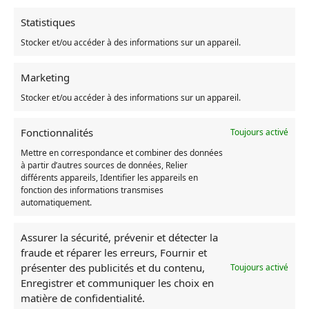
Statistiques
Poster Porco Rosso Hydravion
Poster Porco Rosso Fio Piccolo
Atterrissant
et Porco Rosso se Tapant dans
Stocker et/ou accéder à des informations sur un appareil.
la Main
18,31
€
–
28,25
€
Marketing
Lire la suite
Choix des options
Stocker et/ou accéder à des informations sur un appareil.
Fonctionnalités
Toujours activé
RUPTURE DE STOCK
RUPTURE DE STOCK
Mettre en correspondance et combiner des données
à partir d’autres sources de données, Relier
différents appareils, Identifier les appareils en
fonction des informations transmises
automatiquement.
Assurer la sécurité, prévenir et détecter la
fraude et réparer les erreurs, Fournir et
Rupture de stock
Rupture de stock
présenter des publicités et du contenu,
Toujours activé
Enregistrer et communiquer les choix en
Poster Porco Rosso Éffrayé
Poster Porco Rosso Hydravion
Volant
18,31
€
–
28,25
€
matière de confidentialité.