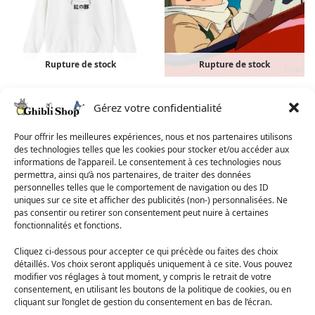
Rupture de stock
Rupture de stock
Sweat Porco Rosso
Poster Porco Rosso Pilotant
Gérez votre confidentialité
l’Avion
39,90
€
18,31
€
–
28,25
€
Pour offrir les meilleures expériences, nous et nos partenaires utilisons
des technologies telles que les cookies pour stocker et/ou accéder aux
Choix des options
Choix des options
informations de l’appareil. Le consentement à ces technologies nous
permettra, ainsi qu’à nos partenaires, de traiter des données
personnelles telles que le comportement de navigation ou des ID
RUPTURE DE STOCK
RUPTURE DE STOCK
uniques sur ce site et afficher des publicités (non-) personnalisées. Ne
pas consentir ou retirer son consentement peut nuire à certaines
fonctionnalités et fonctions.
Cliquez ci-dessous pour accepter ce qui précède ou faites des choix
détaillés. Vos choix seront appliqués uniquement à ce site. Vous pouvez
modifier vos réglages à tout moment, y compris le retrait de votre
consentement, en utilisant les boutons de la politique de cookies, ou en
cliquant sur l’onglet de gestion du consentement en bas de l’écran.
Rupture de stock
Rupture de stock