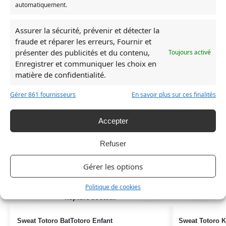
automatiquement.
Produits similaires
Assurer la sécurité, prévenir et détecter la
fraude et réparer les erreurs, Fournir et
présenter des publicités et du contenu,
Toujours activé
RUPTURE DE STOCK
RUPTURE DE ST
Enregistrer et communiquer les choix en
matière de confidentialité.
Gérer 861 fournisseurs
En savoir plus sur ces finalités
Accepter
Refuser
Gérer les options
Politique de cookies
Rupture de stock
Sweat Totoro BatTotoro Enfant
Sweat Totoro K