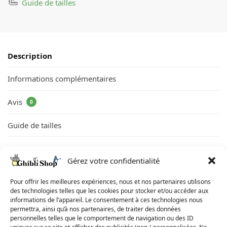
Guide de tailles
Description
Informations complémentaires
Avis
0
Guide de tailles
Ce sweat Totoro venant tout droit du film Mon Voisin Totoro sera
Gérez votre confidentialité
un compagnon idéal pour vivre de magnifiques aventures.
Pour offrir les meilleures expériences, nous et nos partenaires utilisons
des technologies telles que les cookies pour stocker et/ou accéder aux
Informations sur le Sweat Totoro Gris et
informations de l’appareil. Le consentement à ces technologies nous
Beige
permettra, ainsi qu’à nos partenaires, de traiter des données
personnelles telles que le comportement de navigation ou des ID