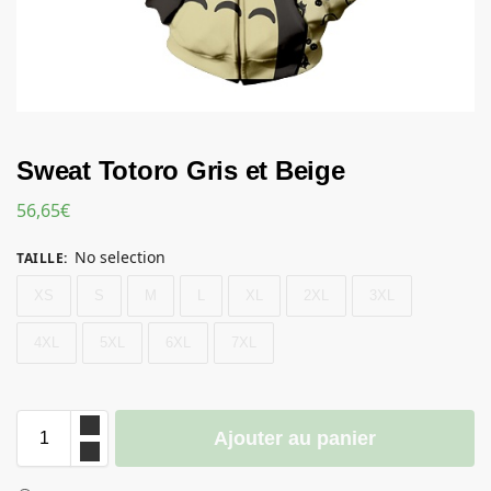
Sweat Totoro Gris et Beige
56,65
€
No selection
TAILLE
:
XS
S
M
L
XL
2XL
3XL
4XL
5XL
6XL
7XL
Ajouter au panier