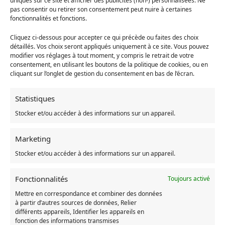
uniques sur ce site et afficher des publicités (non-) personnalisées. Ne
Le vêtement représente Gris et Beige
pas consentir ou retirer son consentement peut nuire à certaines
Le pull que nous proposons a été conçu à l’aide de matériaux
fonctionnalités et fonctions.
de grande perfection
Sweat est fait à partir de : polyester
Cliquez ci-dessous pour accepter ce qui précède ou faites des choix
La taille du sweat est du XS au 7XL
détaillés. Vos choix seront appliqués uniquement à ce site. Vous pouvez
modifier vos réglages à tout moment, y compris le retrait de votre
Type d’ajustement : Regular
consentement, en utilisant les boutons de la politique de cookies, ou en
Les sweats de notre boutique sont lavables à la machine
cliquant sur l’onglet de gestion du consentement en bas de l’écran.
Choisir la boutique Ghibli-store.com
Statistiques
Stocker et/ou accéder à des informations sur un appareil.
Le service après-vente Ghibli-store.com est Français
Les couts de livraison sont de 0 euro
Tous les paiements sont sécurisés
Marketing
Des sweats à prix abordables
Stocker et/ou accéder à des informations sur un appareil.
Nos vêtements sont conçus pour vous protéger de tous les
dangers
Fonctionnalités
Toujours activé
Mettre en correspondance et combiner des données
UGS :
ND
à partir d’autres sources de données, Relier
Catégories :
Mon voisin Totoro
,
Sweat Totoro
,
Vêtement
différents appareils, Identifier les appareils en
Totoro
fonction des informations transmises