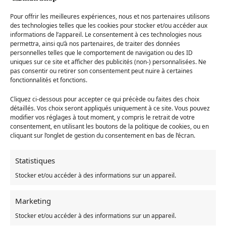
adorable
Totoro
en train de piquer un
Pour offrir les meilleures expériences, nous et nos partenaires utilisons
des technologies telles que les cookies pour stocker et/ou accéder aux
Roupillon
. Ah… Ça donne envie de faire
informations de l’appareil. Le consentement à ces technologies nous
permettra, ainsi qu’à nos partenaires, de traiter des données
une petite pause !
personnelles telles que le comportement de navigation ou des ID
uniques sur ce site et afficher des publicités (non-) personnalisées. Ne
Produit haut de gamme de bonne qualité
pas consentir ou retirer son consentement peut nuire à certaines
Disponible du M au 5XL
fonctionnalités et fonctions.
85% Coton Biologique Filé et brossé, 15% polyester recyclé
coloris : blanc chiné, bordeaux et noir
Cliquez ci-dessous pour accepter ce qui précède ou faites des choix
détaillés. Vos choix seront appliqués uniquement à ce site. Vous pouvez
modifier vos réglages à tout moment, y compris le retrait de votre
Pour un effet plus ample, choisissez une taille au-dessus de votre
consentement, en utilisant les boutons de la politique de cookies, ou en
taille habituelle.
cliquant sur l’onglet de gestion du consentement en bas de l’écran.
Ci-dessous le guide des tailles pour vous aider dans votre choix :
Statistiques
Taille
Longueur (cm)
Tour de poitrine (cm)
Épaules (cm)
Stocker et/ou accéder à des informations sur un appareil.
M
64
96
42
L
66
102
44
Marketing
XL
68
106
45
2XL
70
112
47
Stocker et/ou accéder à des informations sur un appareil.