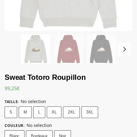
Sweat Totoro Roupillon
99,25
€
No selection
TAILLE
:
S
M
L
XL
2XL
3XL
No selection
COULEUR
:
Blanc
Bordeaux
Noir