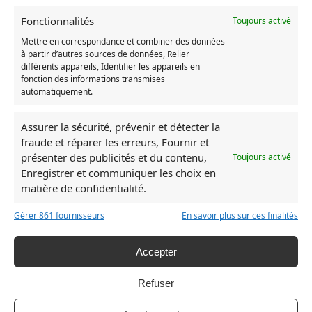
3XL
72
116
48
4XL
74
120
50
Fonctionnalités
Toujours activé
5XL
76
124
51
Mettre en correspondance et combiner des données
à partir d’autres sources de données, Relier
EXPEDITION
différents appareils, Identifier les appareils en
fonction des informations transmises
Expédiée en 24h à 48h
automatiquement.
Assurer la sécurité, prévenir et détecter la
UGS :
7331382165762-sweat-totoro-roupillon
fraude et réparer les erreurs, Fournir et
Catégories :
Mon voisin Totoro
,
Sweat Totoro
,
Vêtement
présenter des publicités et du contenu,
Toujours activé
Totoro
Enregistrer et communiquer les choix en
matière de confidentialité.
Produits similaires
Gérer 861 fournisseurs
En savoir plus sur ces finalités
RUPTURE DE STOCK
RUPTURE DE ST
Accepter
Refuser