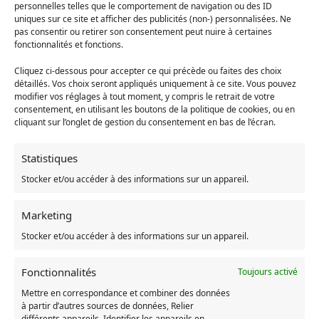
personnelles telles que le comportement de navigation ou des ID
uniques sur ce site et afficher des publicités (non-) personnalisées. Ne
Une Pièce Emblématique : Le
Sweat
pas consentir ou retirer son consentement peut nuire à certaines
fonctionnalités et fonctions.
Totoro Japonais
.
Cliquez ci-dessous pour accepter ce qui précède ou faites des choix
Fabriqué en Europe
détaillés. Vos choix seront appliqués uniquement à ce site. Vous pouvez
Personnage : Totoro
modifier vos réglages à tout moment, y compris le retrait de votre
Genre : Unisexe
consentement, en utilisant les boutons de la politique de cookies, ou en
cliquant sur l’onglet de gestion du consentement en bas de l’écran.
Matière : 50% coton, 50% polyester
Tailles allant du XS au 3XL
Plusieurs coloris disponibles
Statistiques
Nos vêtements peuvent être lavés à la machine
Stocker et/ou accéder à des informations sur un appareil.
N’hésitez pas à consulter notre guide de tailles pour plus de
détails !
Marketing
Ce sweat Totoro vous plait ? Découvrez tous nos modèles de
Stocker et/ou accéder à des informations sur un appareil.
sweats Mon Voisin Totoro
ainsi que tous nos
vêtements
sur cet
animé. Vous trouverez aussi sur la boutique :
peluches
,
Fonctionnalités
Toujours activé
figurines
… Il y en a pour tous les goûts !
Mettre en correspondance et combiner des données
à partir d’autres sources de données, Relier
UGS :
7331385999618-sweat-a-bandes-totoro
différents appareils, Identifier les appareils en