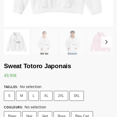
Sweat Totoro Japonais
49,90
€
No selection
TAILLES
:
S
M
L
XL
2XL
3XL
No selection
COULEURS
:
Blanc
Noir
Vert
Rose
Bleu Ciel