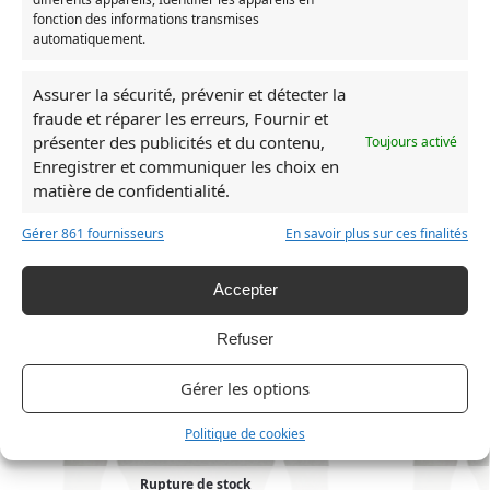
fonction des informations transmises
Catégories :
Mon voisin Totoro
,
Sweat Totoro
,
Vêtement
automatiquement.
Totoro
Assurer la sécurité, prévenir et détecter la
Produits similaires
fraude et réparer les erreurs, Fournir et
présenter des publicités et du contenu,
Toujours activé
Enregistrer et communiquer les choix en
RUPTURE DE STOCK
RUPTURE DE ST
matière de confidentialité.
Gérer 861 fournisseurs
En savoir plus sur ces finalités
Accepter
Refuser
Gérer les options
Politique de cookies
Rupture de stock