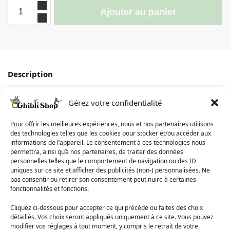
Ajouter au panier
Description
Informations complémentaires
Gérez votre confidentialité
Avis
0
Pour offrir les meilleures expériences, nous et nos partenaires utilisons
des technologies telles que les cookies pour stocker et/ou accéder aux
informations de l’appareil. Le consentement à ces technologies nous
Matière du Tablier Totoro : Tissu doux et résistant, parfait pour
permettra, ainsi qu’à nos partenaires, de traiter des données
personnelles telles que le comportement de navigation ou des ID
cuisiner de délicieux plats en compagnie de Totoro.
uniques sur ce site et afficher des publicités (non-) personnalisées. Ne
Taille du Tablier Totoro : 50 cm x 75 cm et 68 cm x 95 cm ,
pas consentir ou retirer son consentement peut nuire à certaines
idéale pour les adultes et les enfants qui veulent se protéger
fonctionnalités et fonctions.
des éclaboussures de cuisine tout en restant mignon avec leur
ami Totoro.
Cliquez ci-dessous pour accepter ce qui précède ou faites des choix
Utilisation : Ce tablier Totoro est parfait pour la cuisine ou le
détaillés. Vos choix seront appliqués uniquement à ce site. Vous pouvez
ménage. Avec Totoro à vos côtés, vous pourrez accomplir
modifier vos réglages à tout moment, y compris le retrait de votre