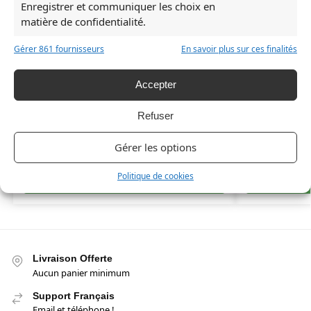
Enregistrer et communiquer les choix en
matière de confidentialité.
Gérer 861 fournisseurs
En savoir plus sur ces finalités
Accepter
Rupture de stock
Refuser
Ensemble Totoro Enfant
Chaussettes To
Gérer les options
56,65
€
34,90
€
Politique de cookies
Choix des options
Livraison Offerte
Aucun panier minimum
Support Français
Email et téléphone !