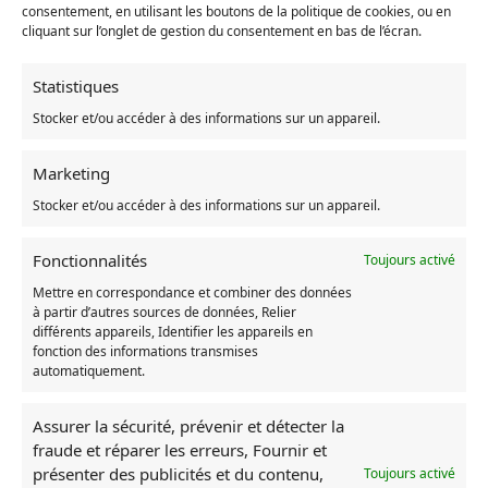
consentement, en utilisant les boutons de la politique de cookies, ou en
toutes vos tâches ménagères avec facilité et dans la bonne
cliquant sur l’onglet de gestion du consentement en bas de l’écran.
humeur.
Tissu doux et résistant pour une sensation de confort et de
qualité supérieure.
Statistiques
Stocker et/ou accéder à des informations sur un appareil.
Marketing
UGS :
AE_1005002796272320_174b56af21878af7
Stocker et/ou accéder à des informations sur un appareil.
Catégories :
Accessoire Totoro
,
Mon voisin Totoro
Fonctionnalités
Toujours activé
Produits similaires
Mettre en correspondance et combiner des données
à partir d’autres sources de données, Relier
différents appareils, Identifier les appareils en
fonction des informations transmises
RUPTURE DE STOCK
RUPTURE DE ST
automatiquement.
Assurer la sécurité, prévenir et détecter la
fraude et réparer les erreurs, Fournir et
présenter des publicités et du contenu,
Toujours activé