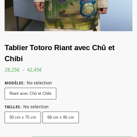
Tablier Totoro Riant avec Chû et
Chibi
28,25
€
–
42,45
€
No selection
MODÈLES
:
Riant avec Chû et Chibi
No selection
TAILLES
:
50 cm x 75 cm
68 cm x 95 cm