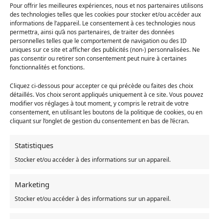
Pour offrir les meilleures expériences, nous et nos partenaires utilisons
des technologies telles que les cookies pour stocker et/ou accéder aux
informations de l’appareil. Le consentement à ces technologies nous
permettra, ainsi qu’à nos partenaires, de traiter des données
Ces Tee-shirts sont conçus et floqués aux Etats Unis. Nous te
personnelles telles que le comportement de navigation ou des ID
conseillons de vérifier que la taille te convienne bien avec ces
uniques sur ce site et afficher des publicités (non-) personnalisées. Ne
mesures.
pas consentir ou retirer son consentement peut nuire à certaines
Ci-dessous le guide des tailles pour vous aider dans votre choix :
fonctionnalités et fonctions.
Cliquez ci-dessous pour accepter ce qui précède ou faites des choix
détaillés. Vos choix seront appliqués uniquement à ce site. Vous pouvez
modifier vos réglages à tout moment, y compris le retrait de votre
consentement, en utilisant les boutons de la politique de cookies, ou en
cliquant sur l’onglet de gestion du consentement en bas de l’écran.
Statistiques
Stocker et/ou accéder à des informations sur un appareil.
Marketing
Stocker et/ou accéder à des informations sur un appareil.