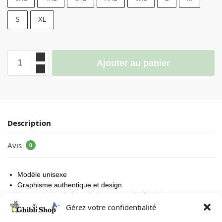
S
XL
Ajouter au panier
Description
Avis
0
Modèle unisexe
Graphisme authentique et design
Impression digitale en 3 dimensions Américaine
Matière: 100% coton organique brossé
Gérez votre confidentialité
Matériel : doux, grande souplesse et aucun frottement