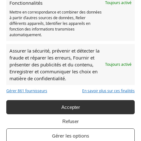
Fonctionnalités
Toujours activé
Précisions :
Mettre en correspondance et combiner des données
à partir d’autres sources de données, Relier
5XL : longueur = 88cm, largeur = 76cm, pour 190/205 cm
différents appareils, Identifier les appareils en
6XL: longueur = 90cm, largeur = 80cm, pour 190/205 cm
fonction des informations transmises
automatiquement.
Assurer la sécurité, prévenir et détecter la
UGS :
7331375087874-t-shirt-tombeau-des-lucioles-manga
fraude et réparer les erreurs, Fournir et
Catégorie :
Le Tombeau des lucioles
présenter des publicités et du contenu,
Toujours activé
Enregistrer et communiquer les choix en
matière de confidentialité.
Produits similaires
Gérer 861 fournisseurs
En savoir plus sur ces finalités
RUPTURE DE STOCK
RUPTURE DE ST
Accepter
Refuser
Gérer les options