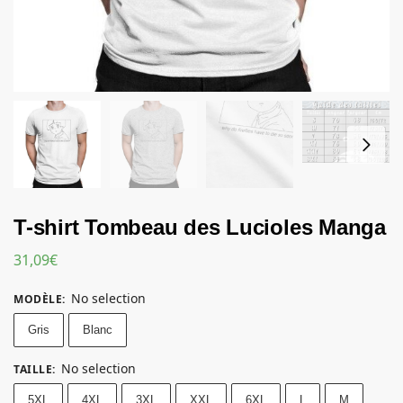
T-shirt Tombeau des Lucioles Manga
31,09
€
No selection
MODÈLE
:
Gris
Blanc
No selection
TAILLE
:
5XL
4XL
3XL
XXL
6XL
L
M