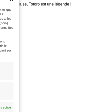
imation japonaise, Totoro est une légende !
elles que
ces
es telles
(non-)
ionnalités
ront
is le
quant sur
s activé