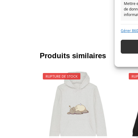
Mettre 
de donné
informa
Assurer
Gérer 860
UGS :
N
erreur
Enregi
confide
Produits similaires
RUPTURE DE STOCK
RUP