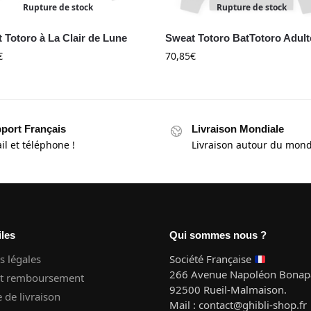
Rupture de stock
Rupture de stock
 Totoro à La Clair de Lune
Sweat Totoro BatTotoro Adult
€
70,85
€
port Français
Livraison Mondiale
il et téléphone !
Livraison autour du mon
iles
Qui sommes nous ?
 légales
Société Française
266 Avenue Napoléon Bonapa
et remboursement
92500 Rueil-Malmaison.
e de livraison
Mail : contact@ghibli-shop.fr