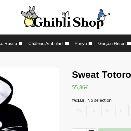
co Rosso
Château Ambulant
Ponyo
Garçon Héron
Sweat Totoro
55,86
€
No selection
TAILLE
:
XS
S
M
L