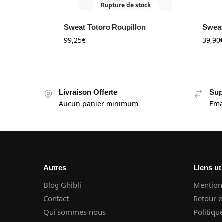
Rupture de stock
Sweat Totoro Roupillon
Sweat
99,25
€
39,90
Livraison Offerte
Sup
Aucun panier minimum
Ema
Autres
Liens ut
Blog Ghibli
Mentions
Contact
Retour 
Qui sommes nous
Politiqu