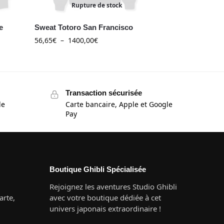
Rupture de stock
e
Sweat Totoro San Francisco
56,65
€
–
1400,00
€
Transaction sécurisée
de
Carte bancaire, Apple et Google
Pay
Boutique Ghibli Spécialisée
Rejoignez les aventures Studio Ghibli
rte,
avec votre boutique dédiée à cet
univers japonais extraordinaire !