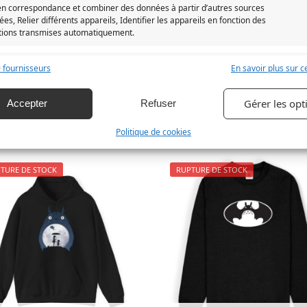
en correspondance et combiner des données à partir d’autres sources
es, Relier différents appareils, Identifier les appareils en fonction des
tions transmises automatiquement.
 la sécurité, prévenir et détecter la fraude et réparer les
 fournisseurs
En savoir plus sur ce
D
Catégories :
Mon voisin Totoro
,
Sweat Totoro
,
Vêtemen
s, Fournir et présenter des publicités et du contenu,
Toujour
strer et communiquer les choix en matière de
Gérer les opt
Accepter
Refuser
ntialité.
Politique de cookies
TURE DE STOCK
RUPTURE DE STOCK