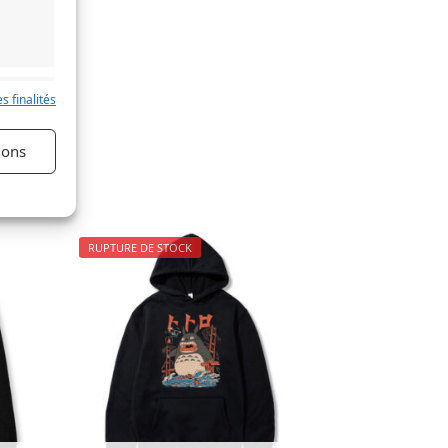
s finalités
t Totoro
s activé
ions
RUPTURE DE STOCK