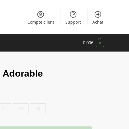
Compte client
Support
Achat
0,00
€
0
 Adorable
XL
2XL
3XL