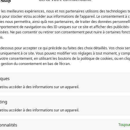
l Totoro est une aventure kawaii pour toi. Si tu es un fan de l’an
r les meilleures expériences, nous et nos partenaires utilisons des technologies t
es pour stocker et/ou accéder aux informations de l’appareil. Le consentement à 
orable
es nous permettra, ainsi qu’à nos partenaires, de traiter des données personnell
portement de navigation ou des ID uniques sur ce site et afficher des publicités 
isées. Ne pas consentir ou retirer son consentement peut nuire à certaines fonct
otoro mignon et chou
ns.
aide de matériaux de grande perfection
-dessous pour accepter ce qui précède ou faites des choix détaillés. Vos choix se
 uniquement à ce site. Vous pouvez modifier vos réglages à tout moment, y compr
 votre consentement, en utilisant les boutons de la politique de cookies, ou en cli
e gestion du consentement en bas de l’écran.
chine
tiques
ue Ghibli-store.com
et/ou accéder à des informations sur un appareil.
m est Français
ting
et/ou accéder à des informations sur un appareil.
onnalités
Toujour
orce des du célèbre Totoro