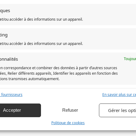
our le Studio Ghibli.
tiques
et/ou accéder à des informations sur un appareil.
otre Sweat Jiji Le Chat Visage
ting
 Jiji Le Chat Visage**. Avec une expédition sous 24h à 48h, vo
nconditionnel du Studio Ghibli ou que vous cherchiez un cadeau
et/ou accéder à des informations sur un appareil.
 dans l’univers magique de Kiki la Petite Sorcière avec ce sweat-s
onnalités
Toujour
en correspondance et combiner des données à partir d’autres sources
es, Relier différents appareils, Identifier les appareils en fonction des
tions transmises automatiquement.
ji Le Chat
 la sécurité, prévenir et détecter la fraude et réparer les
 fournisseurs
En savoir plus sur ce
s, Fournir et présenter des publicités et du contenu,
Toujour
strer et communiquer les choix en matière de
Gérer les opt
Accepter
Refuser
ulter nos sweats Kiki La Petite Sorcière ainsi que tous nos
vête
ntialité.
otre personnage préféré : des accessoires, des figurines et bien
Politique de cookies