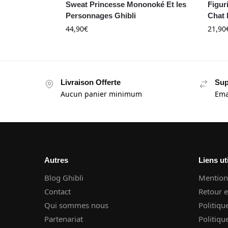
Sweat Princesse Mononoké Et les
Figuri
Personnages Ghibli
Chat 
44,90
€
21,90
Livraison Offerte
Sup
Aucun panier minimum
Ema
Autres
Liens ut
Blog Ghibli
Mentions
Contact
Retour 
Qui sommes nous
Politiqu
Partenariat
Politiqu