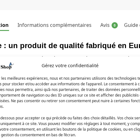
tion
Informations complémentaires
Avis
Guide d
0
e : un produit de qualité fabriqué en E
n produit de qualité supérieure fabriqué en Europe. Inspiré de l
Gérez votre confidentialité
*Jiji Le Chat**, le fidèle compagnon de Kiki dans le film d’anim
at-shirt est un véritable hommage à l’œuvre de Miyazaki. Dispon
r les meilleures expériences, nous et nos partenaires utilisons des technologies t
 sport, l’orange vif, le bordeaux, le vert irlandais, le bleu clair, 
es pour stocker et/ou accéder aux informations de l’appareil. Le consentement à 
es nous permettra, ainsi qu’à nos partenaires, de traiter des données personnell
portement de navigation ou des ID uniques sur ce site et afficher des publicités 
isées. Ne pas consentir ou retirer son consentement peut nuire à certaines fonct
ur le Sweat Jiji Le Chat Visage
ns.
-dessous pour accepter ce qui précède ou faites des choix détaillés. Vos choix se
le en plusieurs tailles, du S au 2XL, pour s’adapter à toutes le
 uniquement à ce site. Vous pouvez modifier vos réglages à tout moment, y compr
t-shirt qui vous convient. De plus, avec son style Regular, ce 
 votre consentement, en utilisant les boutons de la politique de cookies, ou en cli
e gestion du consentement en bas de l’écran.
es fans de l’univers de Miyazaki, quel que soit leur âge ou leur s