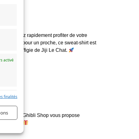
us pourrez rapidement profiter de votre
 original pour un proche, ce sweat-shirt est
hirt à l’effigie de Jiji Le Chat.
s activé
s finalités
s activé
ions
ments
Kiki. Ghibli Shop vous propose
 d’autres !