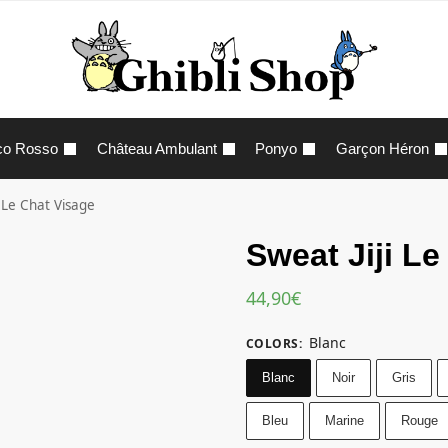
co Rosso
Château Ambulant
Ponyo
Garçon Héron
i Le Chat Visage
Sweat Jiji Le
44,90
€
Blanc
COLORS
:
Blanc
Noir
Gris
Bleu
Marine
Rouge