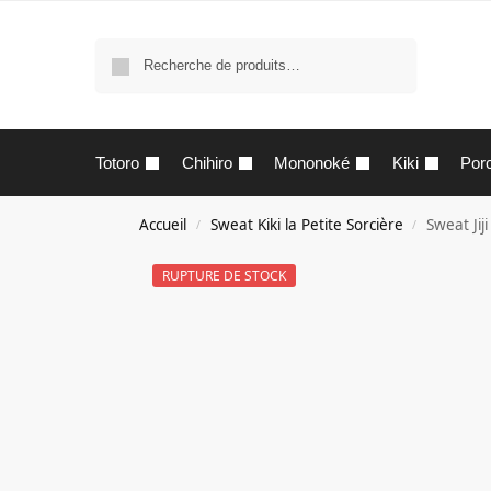
Recherche
Totoro
Chihiro
Mononoké
Kiki
Por
Accueil
Sweat Kiki la Petite Sorcière
Sweat Jij
/
/
RUPTURE DE STOCK