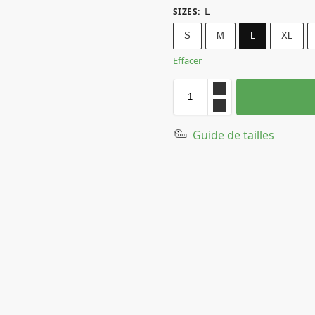
L
SIZES
:
S
M
L
XL
Effacer
Guide de tailles