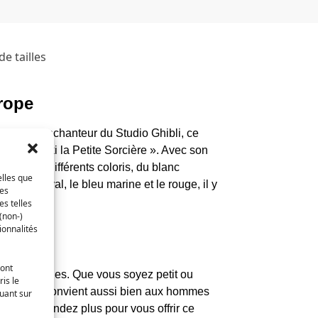
e tailles
urope
’univers enchanteur du Studio Ghibli, ce
ation « Kiki la Petite Sorcière ». Avec son
ible en différents coloris, du blanc
elles que
le bleu royal, le bleu marine et le rouge, il y
ces
es telles
(non-)
ionnalités
ront
s morphologies. Que vous soyez petit ou
is le
sweat-shirt convient aussi bien aux hommes
quant sur
exe. N’attendez plus pour vous offrir ce