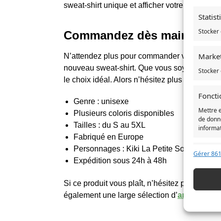
sweat-shirt unique et afficher votre passion p
Statis
Stocker 
Commandez dès maintenant v
Marke
N’attendez plus pour commander votre **Sweat
nouveau sweat-shirt. Que vous soyez un fan i
Stocker 
le choix idéal. Alors n’hésitez plus et plongez
Foncti
Genre : unisexe
Mettre 
Plusieurs coloris disponibles
de donné
Tailles : du S au 5XL
informa
Fabriqué en Europe
Personnages : Kiki La Petite Soricère et Ji
Assurer
Gérer 861
Expédition sous 24h à 48h
erreur
Enregi
Si ce produit vous plaît, n’hésitez pas à cons
confide
également une large sélection d’
articles
de v