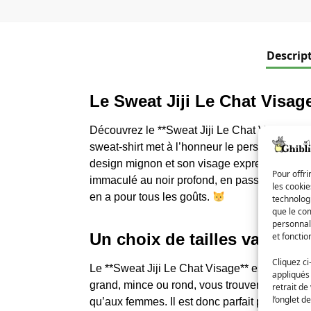
Descrip
Le Sweat Jiji Le Chat Visag
Découvrez le **Sweat Jiji Le Chat Visage**, u
sweat-shirt met à l’honneur le personnage de *
design mignon et son visage expressif, ce swe
Pour offri
immaculé au noir profond, en passant par le gris
les cooki
en a pour tous les goûts.
technologi
que le com
personnal
Un choix de tailles varié po
et fonctio
Cliquez ci
Le **Sweat Jiji Le Chat Visage** est disponib
appliqués
grand, mince ou rond, vous trouverez le swea
retrait de
l’onglet d
qu’aux femmes. Il est donc parfait pour tous l