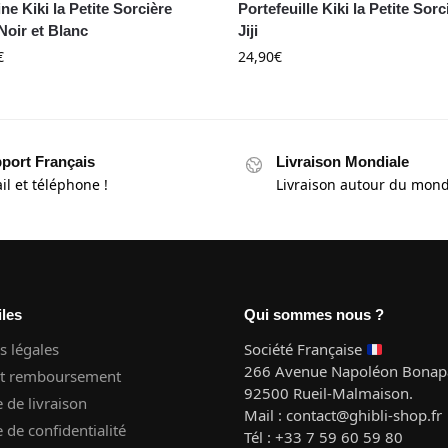
ne Kiki la Petite Sorcière
Portefeuille Kiki la Petite Sorc
Noir et Blanc
Jiji
€
24,90
€
port Français
Livraison Mondiale
il et téléphone !
Livraison autour du mon
iles
Qui sommes nous ?
 légales
Société Française
266 Avenue Napoléon Bonapa
et remboursement
92500 Rueil-Malmaison.
e de livraison
Mail : contact@ghibli-shop.fr
e de confidentialité
Tél : +33 7 59 60 59 80