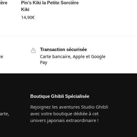
ière
Pin’s Kiki la Petite Sorcière
Kiki
14,90
€
Transaction sécurisée
de
Carte bancaire, Apple et Google
Pay
Boutique Ghibli Spécialisée
Rejoignez les aventures Studio Ghibli
rte,
avec votre boutique dédiée à cet
univers japonais extraordinaire !