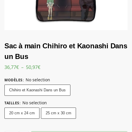
Sac à main Chihiro et Kaonashi Dans
un Bus
36,77
€
–
50,97
€
No selection
MODÈLES
:
Chihiro et Kaonashi Dans un Bus
No selection
TAILLES
:
20 cm x 24 cm
25 cm x 30 cm