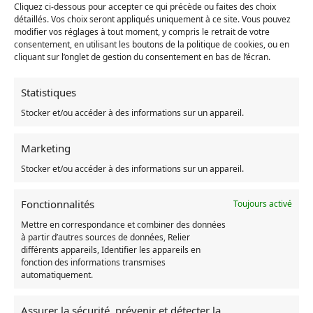
Cliquez ci-dessous pour accepter ce qui précède ou faites des choix
réglable et confortable.
détaillés. Vos choix seront appliqués uniquement à ce site. Vous pouvez
Motif imprimé avec des illustrations magnifiques inspirées des
modifier vos réglages à tout moment, y compris le retrait de votre
films Ghibli pour un rendu visuel étonnant.
consentement, en utilisant les boutons de la politique de cookies, ou en
Fermeture à glissière fiable pour une sécurité accrue et une
cliquant sur l’onglet de gestion du consentement en bas de l’écran.
utilisation facile.
Comprend des poches intérieures pour ranger des petits
Statistiques
objets tels que des téléphones portables ou des clés.
Fait avec des matériaux de qualité supérieure pour une
Stocker et/ou accéder à des informations sur un appareil.
résistance accrue à l'usure et aux déchirures.
Conçu avec des couleurs vibrantes pour un style unique qui
Marketing
attire l'attention.
Stocker et/ou accéder à des informations sur un appareil.
UGS :
AE_1005003500381755_174c81f3d029d24b
Fonctionnalités
Toujours activé
Catégories :
Accessoire Chihiro
,
Le Voyage de Chihiro
Mettre en correspondance et combiner des données
à partir d’autres sources de données, Relier
différents appareils, Identifier les appareils en
Produits similaires
fonction des informations transmises
automatiquement.
RUPTURE DE STOCK
RUPTURE DE ST
Assurer la sécurité, prévenir et détecter la