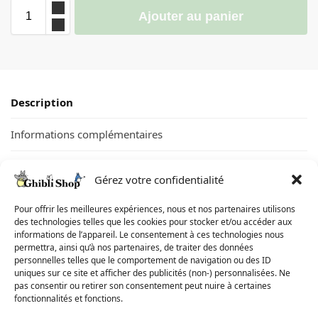
Ajouter au panier
Description
Informations complémentaires
Avis
0
Gérez votre confidentialité
Matière du sac à main Ghibli : fabriqué en polyester résistant
Pour offrir les meilleures expériences, nous et nos partenaires utilisons
des technologies telles que les cookies pour stocker et/ou accéder aux
pour une durabilité accrue.
informations de l’appareil. Le consentement à ces technologies nous
Doublure intérieure en nylon doux pour protéger vos objets
permettra, ainsi qu’à nos partenaires, de traiter des données
personnels et assurer une longue durée de vie.
personnelles telles que le comportement de navigation ou des ID
Taille du sac : disponible en deux tailles inspirées des
uniques sur ce site et afficher des publicités (non-) personnalisées. Ne
personnages emblématiques de Ghibli, soit 20 cm x 24 cm et
pas consentir ou retirer son consentement peut nuire à certaines
25 cm x 30 cm.
fonctionnalités et fonctions.
Le sac peut être porté facilement grâce à une bandoulière