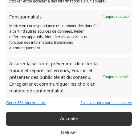
Stocker et/ou accéder à des informations sur un appareil.
Fonctionnalités
Toujours activé
Mettre en correspondance et combiner des données
à partir d’autres sources de données, Relier
différents appareils, Identifier les appareils en
fonction des informations transmises
automatiquement.
Assurer la sécurité, prévenir et détecter la
fraude et réparer les erreurs, Fournir et
Rupture de stock
présenter des publicités et du contenu,
Toujours activé
Enregistrer et communiquer les choix en
Body Mon Voisin Totoro
Figurine Totor
matière de confidentialité.
42,45
€
35,90
€
Gérer 861 fournisseurs
En savoir plus sur ces finalités
Choix des options
Accepter
Refuser