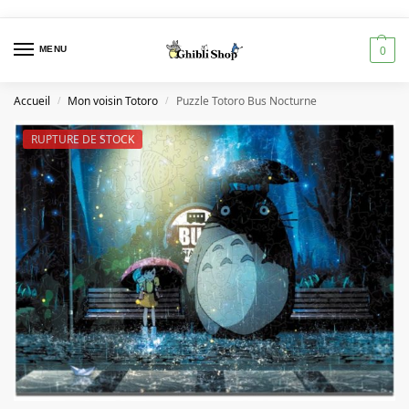
MENU
0
Accueil
Mon voisin Totoro
Puzzle Totoro Bus Nocturne
/
/
RUPTURE DE STOCK