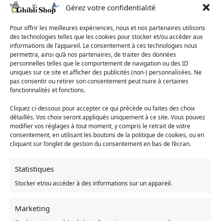
Avis
0
Gérez votre confidentialité
Pour offrir les meilleures expériences, nous et nos partenaires utilisons
Nombre de pièces : 200, 300 ou 500
des technologies telles que les cookies pour stocker et/ou accéder aux
Dimensions : 200 pièces (35cm × 25cm), 300 pièces (40cm ×
informations de l’appareil. Le consentement à ces technologies nous
permettra, ainsi qu’à nos partenaires, de traiter des données
28cm) et 500 pièces (52cm × 38cm),
personnelles telles que le comportement de navigation ou des ID
Matériau : Papier de haute qualité
uniques sur ce site et afficher des publicités (non-) personnalisées. Ne
Boîte incluse
pas consentir ou retirer son consentement peut nuire à certaines
Idéal pour la détente et la concentration
fonctionnalités et fonctions.
Cliquez ci-dessous pour accepter ce qui précède ou faites des choix
UGS :
14:350850#LM-A3W19_1748e160cd3a0da3
détaillés. Vos choix seront appliqués uniquement à ce site. Vous pouvez
modifier vos réglages à tout moment, y compris le retrait de votre
Catégories :
Accessoire Totoro
,
Mon voisin Totoro
,
Puzzle
consentement, en utilisant les boutons de la politique de cookies, ou en
Mon Voisin Totoro
cliquant sur l’onglet de gestion du consentement en bas de l’écran.
Produits similaires
Statistiques
Stocker et/ou accéder à des informations sur un appareil.
RUPTURE DE STOCK
RUPTURE DE ST
Marketing