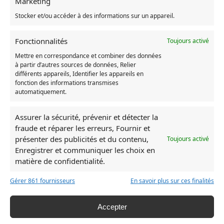
Marketing
RUPTURE DE STOCK
RUPTURE DE ST
Stocker et/ou accéder à des informations sur un appareil.
Fonctionnalités
Toujours activé
Mettre en correspondance et combiner des données
à partir d’autres sources de données, Relier
différents appareils, Identifier les appareils en
fonction des informations transmises
automatiquement.
Assurer la sécurité, prévenir et détecter la
fraude et réparer les erreurs, Fournir et
présenter des publicités et du contenu,
Toujours activé
Rupture de stock
Enregistrer et communiquer les choix en
matière de confidentialité.
Chausson Totoro Chauffants
Broches Totoro
69,90
€
18,31
€
–
42,45
€
Gérer 861 fournisseurs
En savoir plus sur ces finalités
Lire la suite
Accepter