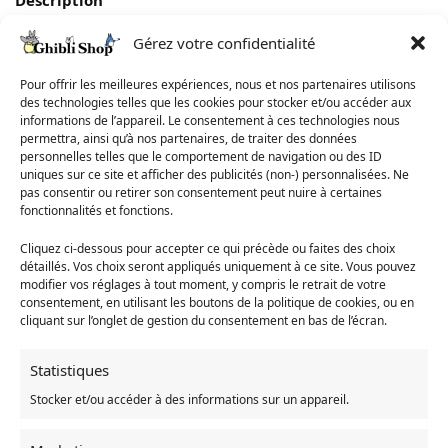
Gérez votre confidentialité
Avis
0
Pour offrir les meilleures expériences, nous et nos partenaires utilisons
des technologies telles que les cookies pour stocker et/ou accéder aux
Dimension : 48 x 13 cm
informations de l’appareil. Le consentement à ces technologies nous
Composition : 100 % fibres de coton
permettra, ainsi qu’à nos partenaires, de traiter des données
Simple à entretenir, textile léger possédant une grande
personnelles telles que le comportement de navigation ou des ID
douceur
uniques sur ce site et afficher des publicités (non-) personnalisées. Ne
Tissu donnant un effet velours, doux au
pas consentir ou retirer son consentement peut nuire à certaines
toucher incroyablement doux
fonctionnalités et fonctions.
Rembourrage irréprochable pour une assise optimale
Cliquez ci-dessous pour accepter ce qui précède ou faites des choix
détaillés. Vos choix seront appliqués uniquement à ce site. Vous pouvez
modifier vos réglages à tout moment, y compris le retrait de votre
UGS :
26274597-chair-48x13cm
consentement, en utilisant les boutons de la politique de cookies, ou en
Catégories :
Accessoire Totoro
,
Mon voisin Totoro
,
Pouf
cliquant sur l’onglet de gestion du consentement en bas de l’écran.
Totoro
Statistiques
Produits similaires
Stocker et/ou accéder à des informations sur un appareil.