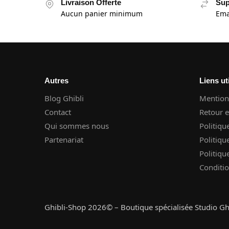
Livraison Offerte
Sup
Aucun panier minimum
Ema
Autres
Liens ut
Blog Ghibli
Mentions
Contact
Retour 
Qui sommes nous
Politiqu
Partenariat
Politiqu
Politiqu
Conditio
Ghibli-Shop 2026© – Boutique spécialisée Studio Gh