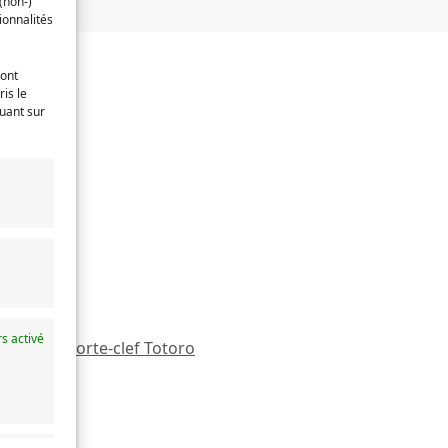
(non-)
ionnalités
ront
is le
quant sur
s activé
n Totoro
,
Porte-clef Totoro