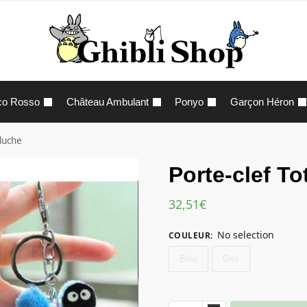
co Rosso
Château Ambulant
Ponyo
Garçon Héron
luche
Porte-clef T
32,51
€
No selection
COULEUR
:
Bleu
Gris