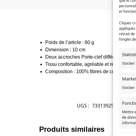
que le com
personnal
et fonctio
Cliquez ci
appliqués
retrait de
l’onglet d
Poids de l’article : 60 g
Dimension : 10 cm
Statis
Deux accroches Porte-clef différentes
Stocker 
Tissu confortable, agréable et rembourré, 
Composition : 100% fibres de coton avec fi
Marke
Stocker 
Foncti
UGS :
7331392553218-por
Mettre 
de donné
informa
Produits similaires