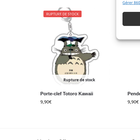
Assurer
Gérer 860
erreur
RUPTURE DE STOCK
RUP
Enregi
confide
Rupture de stock
Porte-clef Totoro Kawaii
Pende
9,90
€
9,90
€