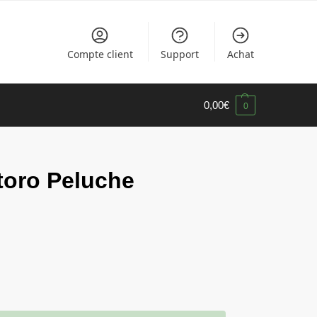
Compte client
Support
Achat
0,00
€
0
otoro Peluche