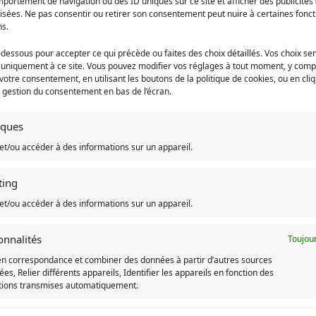
portement de navigation ou des ID uniques sur ce site et afficher des publicités 
isées. Ne pas consentir ou retirer son consentement peut nuire à certaines fonct
ns.
-dessous pour accepter ce qui précède ou faites des choix détaillés. Vos choix se
Description
Avis
0
 uniquement à ce site. Vous pouvez modifier vos réglages à tout moment, y compr
 votre consentement, en utilisant les boutons de la politique de cookies, ou en cli
e gestion du consentement en bas de l’écran.
tiques
et/ou accéder à des informations sur un appareil.
aspect velours
l acrylique
ting
et/ou accéder à des informations sur un appareil.
onnalités
Toujour
te-clef-totoro
Catégories :
Accessoire Totoro
,
Mon voisi
en correspondance et combiner des données à partir d’autres sources
es, Relier différents appareils, Identifier les appareils en fonction des
tions transmises automatiquement.