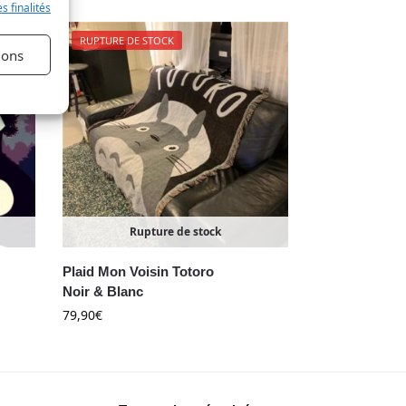
s finalités
s activé
RUPTURE DE STOCK
ions
Rupture de stock
Plaid Mon Voisin Totoro
Noir & Blanc
79,90
€