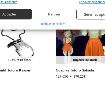
 la sécurité, prévenir et détecter la fraude et réparer les
 fournisseurs
En savoir plus sur ce
s, Fournir et présenter des publicités et du contenu,
Toujour
TURE DE STOCK
RUPTURE DE STOCK
strer et communiquer les choix en matière de
Gérer les opt
Accepter
Refuser
ntialité.
Politique de cookies
Rupture de stock
Rupture de stock
ntif Totoro Kawaii
Cosplay Totoro Satsuki
127,65
€
–
170,25
€