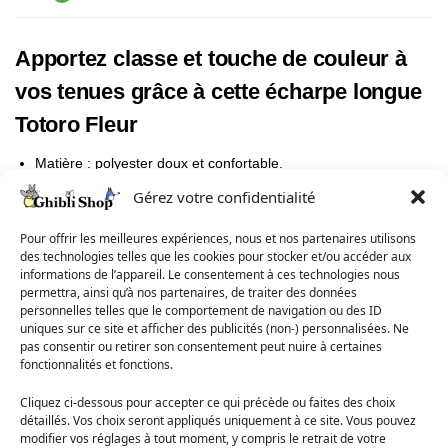
Apportez classe et touche de couleur à
vos tenues grâce à cette écharpe longue
Totoro Fleur
Matière : polyester doux et confortable.
Taille : 72 cm x 197 cm, assez grande pour vous envelopper
Gérez votre confidentialité
complètement et vous protéger du froid hivernal.
Idéale pour les fans de Totoro : cette écharpe avec un imprimé
Pour offrir les meilleures expériences, nous et nos partenaires utilisons
de Totoro est un must-have pour tous les amoureux de cet
des technologies telles que les cookies pour stocker et/ou accéder aux
adorable personnage.
informations de l’appareil. Le consentement à ces technologies nous
Personnages : Noiraudes
permettra, ainsi qu’à nos partenaires, de traiter des données
Entretien : cette écharpe Totoro peut être lavée en machine
personnelles telles que le comportement de navigation ou des ID
uniques sur ce site et afficher des publicités (non-) personnalisées. Ne
pour un entretien facile.
pas consentir ou retirer son consentement peut nuire à certaines
Pour toutes les occasions : pour sortir avec des amis ou pour
fonctionnalités et fonctions.
vous détendre à la maison.
Cliquez ci-dessous pour accepter ce qui précède ou faites des choix
Pour plus de modèles, jetez un œil à notre
catégorie écharpes
détaillés. Vos choix seront appliqués uniquement à ce site. Vous pouvez
Totoro
. Toute une catégorie de la boutique est dédiée
modifier vos réglages à tout moment, y compris le retrait de votre