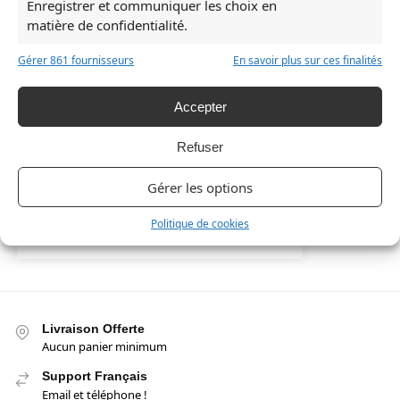
Enregistrer et communiquer les choix en
matière de confidentialité.
Gérer 861 fournisseurs
En savoir plus sur ces finalités
Accepter
Rupture de stock
Refuser
Écharpe Longue Totoro et les Personnages
Écharpe Longu
Ghibli
25,90
€
Gérer les options
25,90
€
Politique de cookies
Lire la suite
Livraison Offerte
Aucun panier minimum
Support Français
Email et téléphone !