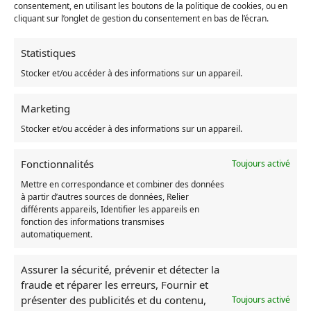
aux
vêtements Mon Voisin Totoro
. Ne passez pas à côté de
consentement, en utilisant les boutons de la politique de cookies, ou en
cliquant sur l’onglet de gestion du consentement en bas de l’écran.
nos
articles
de toute sorte sur ce dessin animé. Faites-vous plaisir
à petits prix sur Ghiblishop.
Statistiques
Stocker et/ou accéder à des informations sur un appareil.
UGS :
14:175#6;5:200003528#72x197cm_174b3dc2bd16f252
Marketing
Catégories :
Mon voisin Totoro
,
Écharpe Totoro
,
Vêtement
Totoro
Stocker et/ou accéder à des informations sur un appareil.
Fonctionnalités
Toujours activé
Produits similaires
Mettre en correspondance et combiner des données
à partir d’autres sources de données, Relier
RUPTURE DE STOCK
RUPTURE DE ST
différents appareils, Identifier les appareils en
fonction des informations transmises
automatiquement.
Assurer la sécurité, prévenir et détecter la
fraude et réparer les erreurs, Fournir et
présenter des publicités et du contenu,
Toujours activé