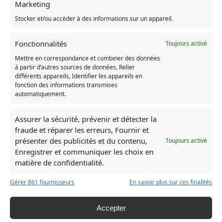
Marketing
RUPTURE DE STOCK
RUPTURE DE ST
Stocker et/ou accéder à des informations sur un appareil.
Fonctionnalités
Toujours activé
Mettre en correspondance et combiner des données
à partir d’autres sources de données, Relier
différents appareils, Identifier les appareils en
fonction des informations transmises
automatiquement.
Assurer la sécurité, prévenir et détecter la
fraude et réparer les erreurs, Fournir et
présenter des publicités et du contenu,
Toujours activé
Rupture de stock
Enregistrer et communiquer les choix en
matière de confidentialité.
Écharpe Longue Totoro Dessin Kawaii
Écharpe Longue
Gérer 861 fournisseurs
En savoir plus sur ces finalités
25,90
€
25,90
€
Lire la suite
Accepter