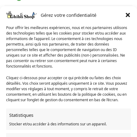
Gérez votre confidentialité
Matière : polyester doux et confortable.
Taille : 72 cm x 197 cm, assez grande pour vous envelopper
Pour offrir les meilleures expériences, nous et nos partenaires utilisons
complètement et vous protéger du froid hivernal.
des technologies telles que les cookies pour stocker et/ou accéder aux
Personnages : Chat
informations de l’appareil. Le consentement à ces technologies nous
Entretien : cette écharpe peut être lavée en machine pour un
permettra, ainsi qu’à nos partenaires, de traiter des données
entretien facile.
personnelles telles que le comportement de navigation ou des ID
Pour toutes les occasions : pour sortir avec des amis ou pour
uniques sur ce site et afficher des publicités (non-) personnalisées. Ne
pas consentir ou retirer son consentement peut nuire à certaines
vous détendre à la maison, cette écharpe ajoutera une touche
fonctionnalités et fonctions.
de magie à votre tenue.
Cliquez ci-dessous pour accepter ce qui précède ou faites des choix
détaillés. Vos choix seront appliqués uniquement à ce site. Vous pouvez
UGS :
modifier vos réglages à tout moment, y compris le retrait de votre
14:173#2;5:200003528#72x197cm_174b3dc2ba1d61e2
consentement, en utilisant les boutons de la politique de cookies, ou en
cliquant sur l’onglet de gestion du consentement en bas de l’écran.
Catégories :
Mon voisin Totoro
,
Écharpe Totoro
,
Vêtement
Totoro
Statistiques
Stocker et/ou accéder à des informations sur un appareil.
Produits similaires